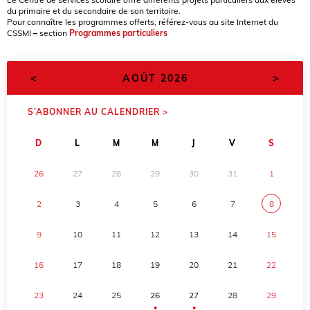
du primaire et du secondaire de son territoire.
Pour connaître les programmes offerts, référez-vous au site Internet du
CSSMI
–
section
Programmes particuliers
<
>
AOÛT 2026
S’ABONNER AU CALENDRIER >
D
L
M
M
J
V
S
26
27
28
29
30
31
1
2
3
4
5
6
7
8
9
10
11
12
13
14
15
16
17
18
19
20
21
22
23
24
25
26
27
28
29
●
●