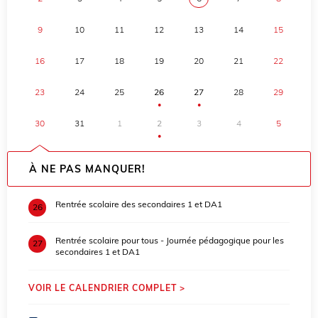
9
10
11
12
13
14
15
16
17
18
19
20
21
22
23
24
25
26
27
28
29
●
●
30
31
1
2
3
4
5
●
À NE PAS MANQUER!
Rentrée scolaire des secondaires 1 et DA1
26
Rentrée scolaire pour tous - Journée pédagogique pour les
27
secondaires 1 et DA1
VOIR LE CALENDRIER COMPLET >