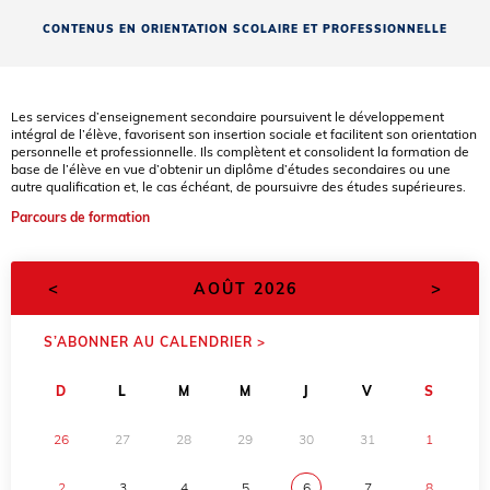
CONTENUS EN ORIENTATION SCOLAIRE ET PROFESSIONNELLE
Les services d’enseignement secondaire poursuivent le développement
intégral de l’élève, favorisent son insertion sociale et facilitent son orientation
personnelle et professionnelle. Ils complètent et consolident la formation de
base de l’élève en vue d’obtenir un diplôme d’études secondaires ou une
autre qualification et, le cas échéant, de poursuivre des études supérieures.
Parcours de formation
<
>
AOÛT 2026
S’ABONNER AU CALENDRIER >
D
L
M
M
J
V
S
26
27
28
29
30
31
1
2
3
4
5
6
7
8