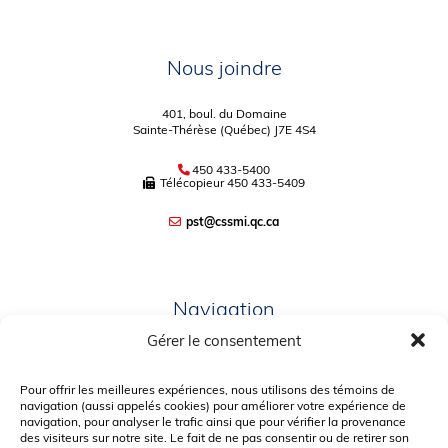
Nous joindre
401, boul. du Domaine
Sainte-Thérèse (Québec) J7E 4S4
450 433-5400
Télécopieur
450 433-5409
pst@cssmi.qc.ca
Navigation
Gérer le consentement
PLAN DU SITE
PORTAIL PARENTS
Pour offrir les meilleures expériences, nous utilisons des témoins de
navigation (aussi appelés cookies) pour améliorer votre expérience de
PLAINTE – SERVICE À L’ÉLÈVE
navigation, pour analyser le trafic ainsi que pour vérifier la provenance
des visiteurs sur notre site. Le fait de ne pas consentir ou de retirer son