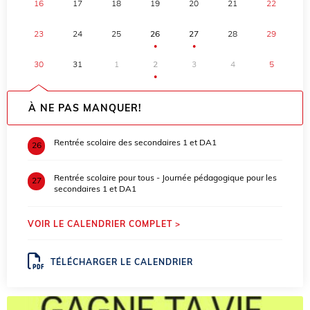
16
17
18
19
20
21
22
23
24
25
26
27
28
29
●
●
30
31
1
2
3
4
5
●
À NE PAS MANQUER!
Rentrée scolaire des secondaires 1 et DA1
26
Rentrée scolaire pour tous - Journée pédagogique pour les
27
secondaires 1 et DA1
VOIR LE CALENDRIER COMPLET >
TÉLÉCHARGER LE CALENDRIER