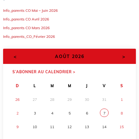
Info_parents CO Mai – Juin 2026
Info_parents CO Avril 2026
Info_parents CO Mars 2026
Info_parents_CO_Février 2026
<
>
AOÛT 2026
S’ABONNER AU CALENDRIER >
D
L
M
M
J
V
S
26
27
28
29
30
31
1
2
3
4
5
6
7
8
9
10
11
12
13
14
15