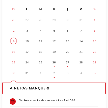
D
L
M
M
J
V
S
26
27
28
29
30
31
1
2
3
4
5
6
7
8
9
10
11
12
13
14
15
16
17
18
19
20
21
22
23
24
25
26
27
28
29
●
●
30
31
1
2
3
4
5
●
À NE PAS MANQUER!
Rentrée scolaire des secondaires 1 et DA1
26