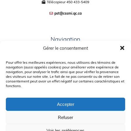
Télécopieur
450 433-5409
pst@cssmi.qc.ca
Navigation
Gérer le consentement
PLAN DU SITE
PORTAIL PARENTS
Pour offrir les meilleures expériences, nous utilisons des témoins de
navigation (aussi appelés cookies) pour améliorer votre expérience de
PLAINTE – SERVICE À L’ÉLÈVE
navigation, pour analyser le trafic ainsi que pour vérifier la provenance
des visiteurs sur notre site. Le fait de ne pas consentir ou de retirer son
POLITIQUE DE CONFIDENTIALITÉ
consentement peut avoir un effet négatif sur certaines caractéristiques et
fonctions.
Accepter
Refuser
© Gouvernement du Québec, 2026
Voir les préférences