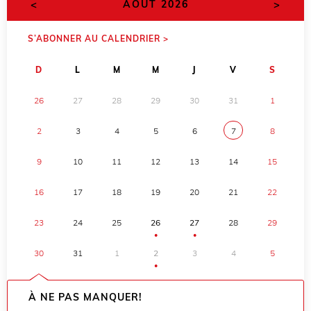
<
>
AOÛT 2026
S’ABONNER AU CALENDRIER >
D
L
M
M
J
V
S
26
27
28
29
30
31
1
2
3
4
5
6
7
8
9
10
11
12
13
14
15
16
17
18
19
20
21
22
23
24
25
26
27
28
29
●
●
30
31
1
2
3
4
5
●
À NE PAS MANQUER!