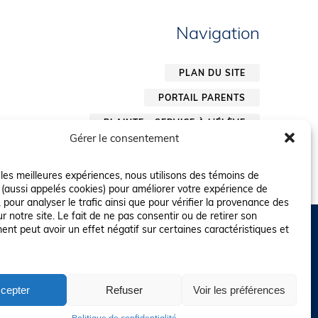
Navigation
PLAN DU SITE
PORTAIL PARENTS
PLAINTE – SERVICE À L’ÉLÈVE
Gérer le consentement
POLITIQUE DE CONFIDENTIALITÉ
r les meilleures expériences, nous utilisons des témoins de
 (aussi appelés cookies) pour améliorer votre expérience de
 pour analyser le trafic ainsi que pour vérifier la provenance des
ur notre site. Le fait de ne pas consentir ou de retirer son
nt peut avoir un effet négatif sur certaines caractéristiques et
cepter
Refuser
Voir les préférences
risés pourraient avoir été utilisés pour soutenir la rédaction de ce
Politique de confidentialité