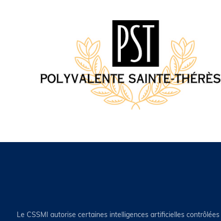
Le CSSMI autorise certaines intelligences artificielles contrôlées 