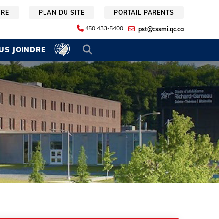
URE
PLAN DU SITE
PORTAIL PARENTS
450 433-5400
pst@cssmi.qc.ca
US JOINDRE