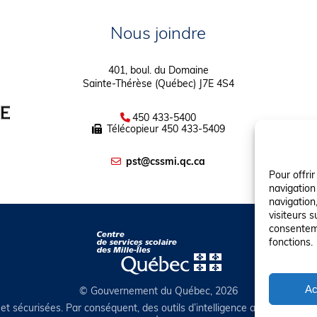
Nous joindre
401, boul. du Domaine
Sainte-Thérèse (Québec) J7E 4S4
450 433-5400
Télécopieur
450 433-5409
pst@cssmi.qc.ca
Pour offri
navigation
navigation,
visiteurs s
consenteme
fonctions.
Ac
© Gouvernement du Québec, 2026
et sécurisées. Par conséquent, des outils d’intelligence artificielle auto