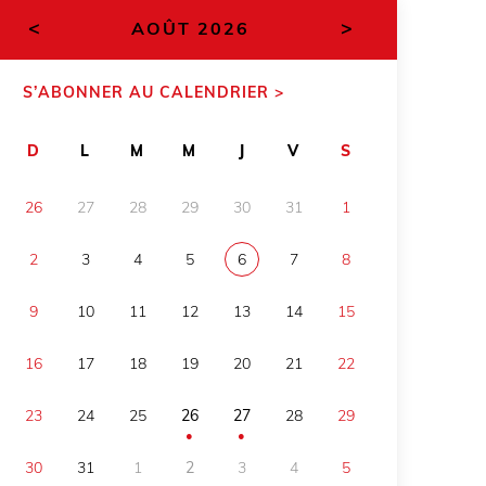
<
>
AOÛT 2026
S’ABONNER AU CALENDRIER >
D
L
M
M
J
V
S
26
27
28
29
30
31
1
2
3
4
5
6
7
8
9
10
11
12
13
14
15
16
17
18
19
20
21
22
23
24
25
26
27
28
29
●
●
30
31
1
2
3
4
5